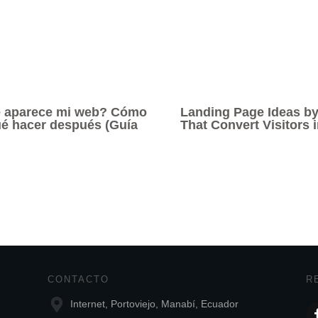
e aparece mi web? Cómo
Landing Page Ideas by
qué hacer después (Guía
That Convert Visitors
CONTACTO
R
Internet, Portoviejo, Manabí, Ecuador